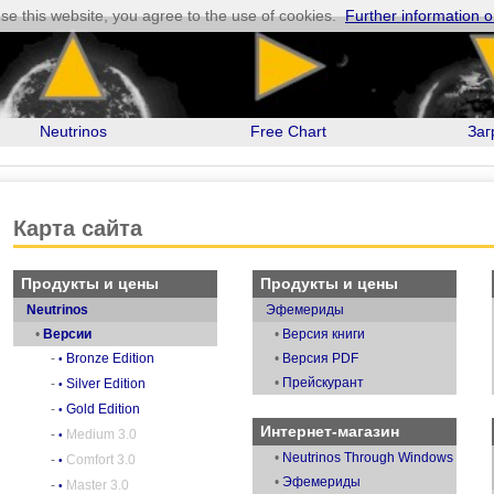
se this website, you agree to the use of cookies.
Further information o
Neutrinos
Free Chart
Заг
Карта сайта
Продукты и цены
Продукты и цены
Neutrinos
Эфемериды
•
Версии
•
Версия книги
-
Bronze Edition
•
Версия PDF
•
•
Прейскурант
-
Silver Edition
•
-
Gold Edition
•
Интернет-магазин
-
Medium 3.0
•
•
Neutrinos Through Windows
-
Comfort 3.0
•
•
Эфемериды
-
Master 3.0
•