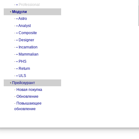
-
Professional
•
•
Модули
-
Astro
•
-
Analyst
•
-
Composite
•
-
Designer
•
-
Incarnation
•
-
Mammalian
•
-
PHS
•
-
Return
•
-
ULS
•
•
Прейскурант
-
Новая покупка
-
Обновление
-
Повышающее
обновление