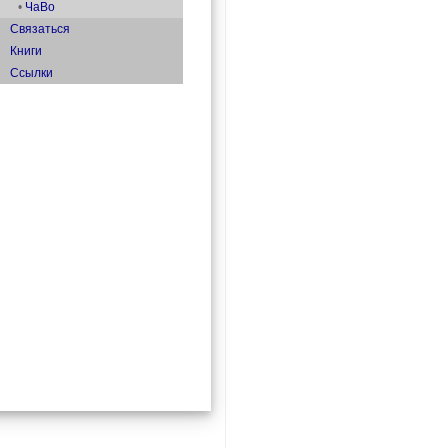
•
ЧаВо
Связаться
Книги
Ссылки