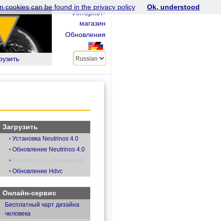
n cookies can be found in the privacy policy
Ok, understood
Интернет-
магазин
Обновления
рузить
Загрузить
•
Установка Neutrinos 4.0
•
Обновление Neutrinos 4.0
•
Neutrinos 3.x Обновление
•
Обновление Hdvc
Онлайн-сервис
Бесплатный чарт дизайна
человека